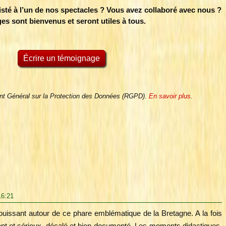
sté à l’un de nos spectacles ? Vous avez collaboré avec nous ?
s sont bienvenus et seront utiles à tous.
Écrire un témoignage
nt Général sur la Protection des Données (RGPD).
En savoir plus
.
16:21
ouissant autour de ce phare emblématique de la Bretagne. A la fois
fant et sérieux, décalé et bien documenté. Les moments didactiques,