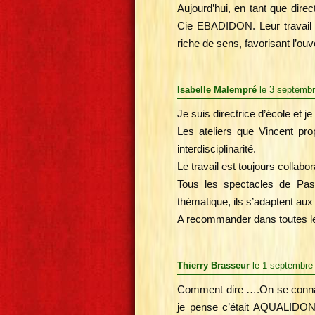
Aujourd’hui, en tant que direc
Cie EBADIDON. Leur travail s
riche de sens, favorisant l’ouve
Isabelle Malempré
le 3 septemb
Je suis directrice d’école et 
Les ateliers que Vincent pro
interdisciplinarité.
Le travail est toujours collabo
Tous les spectacles de Pasc
thématique, ils s’adaptent aux
A recommander dans toutes les 
Thierry Brasseur
le 1 septembre
Comment dire ….On se connait
je pense c’était AQUALIDON