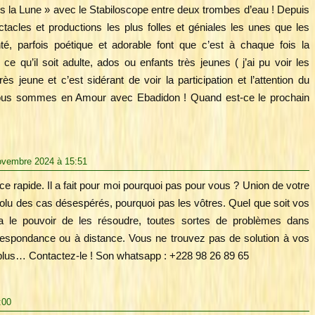
s la Lune » avec le Stabiloscope entre deux trombes d’eau ! Depuis
acles et productions les plus folles et géniales les unes que les
té, parfois poétique et adorable font que c’est à chaque fois la
ce qu’il soit adulte, ados ou enfants très jeunes ( j’ai pu voir les
rès jeune et c’est sidérant de voir la participation et l’attention du
Nous sommes en Amour avec Ebadidon ! Quand est-ce le prochain
ovembre 2024 à 15:51
ace rapide. Il a fait pour moi pourquoi pas pour vous ? Union de votre
ésolu des cas désespérés, pourquoi pas les vôtres. Quel que soit vos
 a le pouvoir de les résoudre, toutes sortes de problèmes dans
correspondance ou à distance. Vous ne trouvez pas de solution à vos
plus… Contactez-le ! Son whatsapp : +228 98 26 89 65
:00