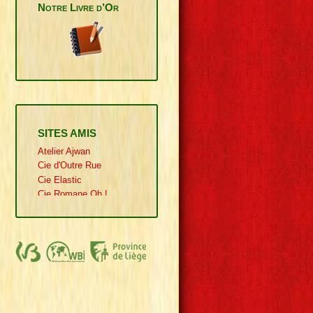
Notre Livre d’Or
SITES AMIS
Atelier Ajwan
Cie d'Outre Rue
Cie Elastic
Cie Romane Oh !
Cie Ultrabutane
Cie Une de Plus
Claudine Drion
Eric Grundmann
Laurent Couline
Puurlain
Rouge Garance