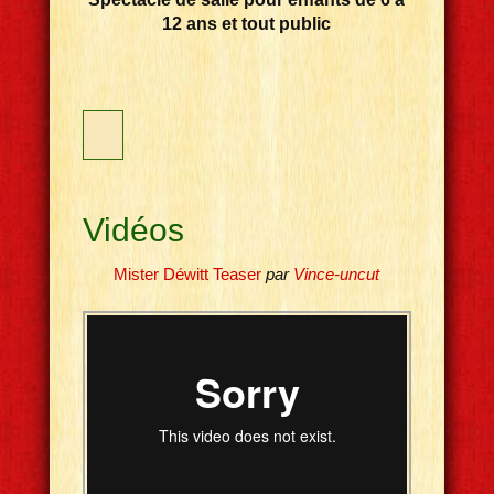
12 ans et tout public
Vidéos
Mister Déwitt Teaser
par
Vince-uncut